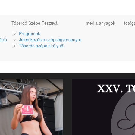
Tőserdő Szépe Fesztivál
média anyagok
fotóg
Programok
áció
Jelentkezés a szépségversenyre
Tőserdő szépe királynői